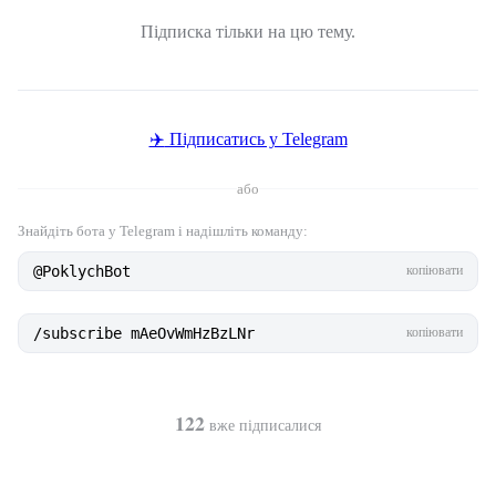
Підписка тільки на цю тему.
✈️
Підписатись у Telegram
або
Знайдіть бота у Telegram і надішліть команду:
@PoklychBot
копіювати
/subscribe mAeOvWmHzBzLNr
копіювати
122
вже підписалися